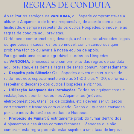
REGRAS DE CONDUTA
Ao utilizar os serviços da
VANDOMA
, o Hóspede compromete-se a
utilizar o Alojamento de forma responsável, de acordo com a sua
finalidade, e sempre respeitando os outros Hóspedes, o imóvel, e as
regras de conduta aqui previstas.
O Hóspede compromete-se, desde já, a não realizar atividades ilegais
ou que possam causar danos ao imóvel, comunicando qualquer
problema técnico ou avaria à nossa equipa de apoio.
Para garantir uma estadia agradável a todos os Hóspedes
da
VANDOMA,
é necessário o cumprimento das regras de conduta
aqui previstas, e as demais regras de senso comum, nomeadamente:
Respeito pelo Silêncio:
Os Hóspedes devem manter o nível de
ruído reduzido, especialmente entre as 21h00 e as 7h00, de forma a
respeitar o descanso dos outros Hóspedes e vizinhos.
Utilização Adequada das Instalações:
Todos os equipamentos e
instalações disponibilizados nos Alojamentos (móveis,
eletrodomésticos, utensílios de cozinha, etc.) devem ser utilizados
corretamente e tratados com cuidado. Danos ou quebras causadas
por uso indevido serão cobrados ao Hóspede.
Proibição de Fumar:
É estritamente proibido fumar dentro dos
Alojamentos e nas áreas comuns fechadas. Hóspedes que não
cumpram esta regra poderão estar sujeitos a uma taxa de limpeza