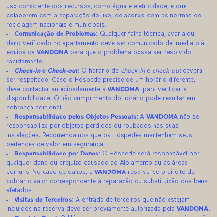
uso consciente dos recursos, como água e eletricidade, e que
colaborem com a separação do lixo, de acordo com as normas de
reciclagem nacionais e municipais.
Comunicação de Problemas:
Qualquer falha técnica, avaria ou
dano verificado no apartamento deve ser comunicado de imediato à
equipa da
VANDOMA
para que o problema possa ser resolvido
rapidamente.
Check-in
e
Check-out
:
O horário de
check-in
e
check-out
deverá
ser respeitado. Caso o Hóspede precise de um horário diferente,
deve contactar antecipadamente a
VANDOMA
para verificar a
disponibilidade. O não cumprimento do horário pode resultar em
cobrança adicional.
Responsabilidade pelos Objetos Pessoais:
A
VANDOMA
não se
responsabiliza por objetos perdidos ou roubados nas suas
instalações. Recomendamos que os Hóspedes mantenham seus
pertences de valor em segurança.
Responsabilidade por Danos:
O Hóspede será responsável por
qualquer dano ou prejuízo causado ao Alojamento ou às áreas
comuns. No caso de danos, a
VANDOMA
reserva-se o direito de
cobrar o valor correspondente à reparação ou substituição dos bens
afetados.
Visitas de Terceiros:
A entrada de terceiros que não estejam
incluídos na reserva deve ser previamente autorizada pela
VANDOMA.