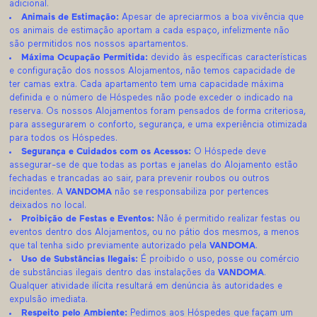
adicional.
Animais de Estimação:
Apesar de apreciarmos a boa vivência que
os animais de estimação aportam a cada espaço, infelizmente não
são permitidos nos nossos apartamentos.
Máxima Ocupação Permitida:
devido às específicas características
e configuração dos nossos Alojamentos, não temos capacidade de
ter camas extra. Cada apartamento tem uma capacidade máxima
definida e o número de Hóspedes não pode exceder o indicado na
reserva. Os nossos Alojamentos foram pensados de forma criteriosa,
para assegurarem o conforto, segurança, e uma experiência otimizada
para todos os Hóspedes.
Segurança e Cuidados com os Acessos:
O Hóspede deve
assegurar-se de que todas as portas e janelas do Alojamento estão
fechadas e trancadas ao sair, para prevenir roubos ou outros
incidentes. A
VANDOMA
não se responsabiliza por pertences
deixados no local.
Proibição de Festas e Eventos:
Não é permitido realizar festas ou
eventos dentro dos Alojamentos, ou no pátio dos mesmos, a menos
que tal tenha sido previamente autorizado pela
VANDOMA
.
Uso de Substâncias Ilegais:
É proibido o uso, posse ou comércio
de substâncias ilegais dentro das instalações da
VANDOMA
.
Qualquer atividade ilícita resultará em denúncia às autoridades e
expulsão imediata.
Respeito pelo Ambiente:
Pedimos aos Hóspedes que façam um