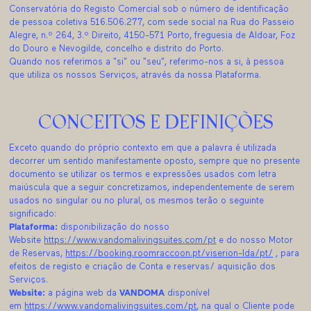
Conservatória do Registo Comercial sob o número de identificação
de pessoa coletiva 516.506.277, com sede social na Rua do Passeio
Alegre, n.º 264, 3.º Direito, 4150-571 Porto, freguesia de Aldoar, Foz
do Douro e Nevogilde, concelho e distrito do Porto.
Quando nos referimos a "si" ou "seu", referimo-nos a si, à pessoa
que utiliza os nossos Serviços, através da nossa Plataforma.
CONCEITOS E DEFINIÇÕES
Exceto quando do próprio contexto em que a palavra é utilizada
decorrer um sentido manifestamente oposto, sempre que no presente
documento se utilizar os termos e expressões usados com letra
maiúscula que a seguir concretizamos, independentemente de serem
usados no singular ou no plural, os mesmos terão o seguinte
significado:
Plataforma:
disponibilização do nosso
Website
https://www.vandomalivingsuites.com/pt
e do nosso Motor
de Reservas,
https://booking.roomraccoon.pt/viserion-lda/pt/
, para
efeitos de registo e criação de Conta e reservas/ aquisição dos
Serviços.
Website:
a página web da
VANDOMA
disponível
em
https://www.vandomalivingsuites.com/pt
, na qual o Cliente pode