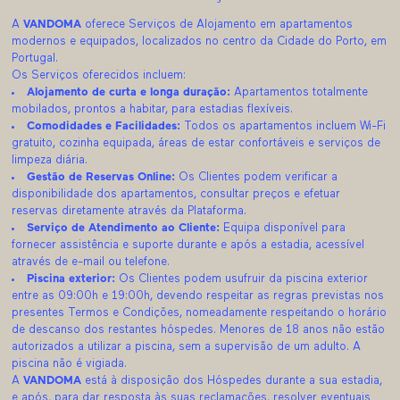
A
VANDOMA
oferece Serviços de Alojamento em apartamentos
modernos e equipados, localizados no centro da Cidade do Porto, em
Portugal.
Os Serviços oferecidos incluem:
Alojamento de curta e longa duração:
Apartamentos totalmente
mobilados, prontos a habitar, para estadias flexíveis.
Comodidades e Facilidades:
Todos os apartamentos incluem Wi-Fi
gratuito, cozinha equipada, áreas de estar confortáveis e serviços de
limpeza diária.
Gestão de Reservas Online:
Os Clientes podem verificar a
disponibilidade dos apartamentos, consultar preços e efetuar
reservas diretamente através da Plataforma.
Serviço de Atendimento ao Cliente:
Equipa disponível para
fornecer assistência e suporte durante e após a estadia, acessível
através de e-mail ou telefone.
Piscina exterior:
Os Clientes podem usufruir da piscina exterior
entre as 09:00h e 19:00h, devendo respeitar as regras previstas nos
presentes Termos e Condições, nomeadamente respeitando o horário
de descanso dos restantes hóspedes. Menores de 18 anos não estão
autorizados a utilizar a piscina, sem a supervisão de um adulto. A
piscina não é vigiada.
A
VANDOMA
está à disposição dos Hóspedes durante a sua estadia,
e após, para dar resposta às suas reclamações, resolver eventuais